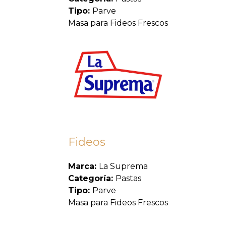
Tipo:
Parve
Masa para Fideos Frescos
Fideos
Marca:
La Suprema
Categoría:
Pastas
Tipo:
Parve
Masa para Fideos Frescos