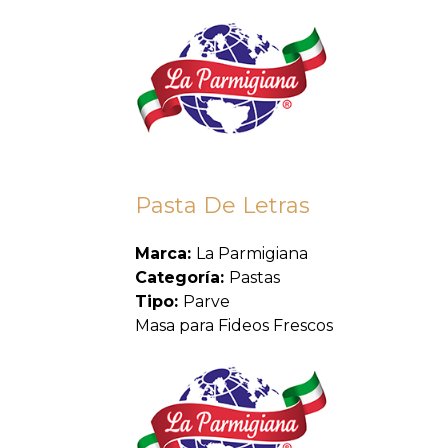
Pasta De Letras
Marca:
La Parmigiana
Categoría:
Pastas
Tipo:
Parve
Masa para Fideos Frescos