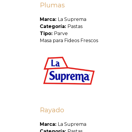
Plumas
Marca:
La Suprema
Categoría:
Pastas
Tipo:
Parve
Masa para Fideos Frescos
Rayado
Marca:
La Suprema
Categoría:
Pastas