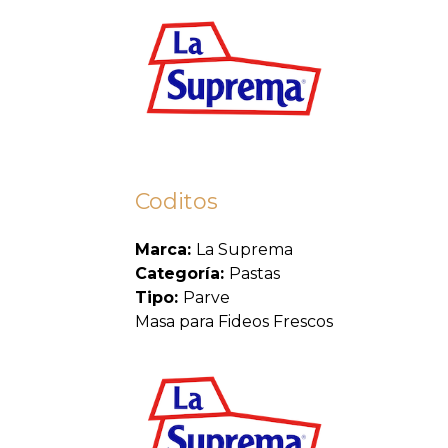
Coditos
Marca:
La Suprema
Categoría:
Pastas
Tipo:
Parve
Masa para Fideos Frescos