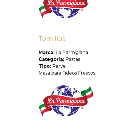
Tornillos
Marca:
La Parmigiana
Categoría:
Pastas
Tipo:
Parve
Masa para Fideos Frescos