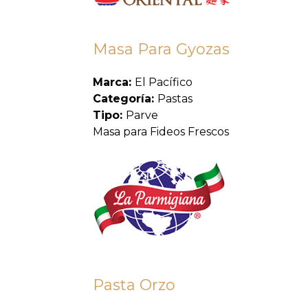
Masa Para Gyozas
Marca:
El Pacífico
Categoría:
Pastas
Tipo:
Parve
Masa para Fideos Frescos
Pasta Orzo