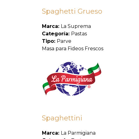
Spaghetti Grueso
Marca:
La Suprema
Categoría:
Pastas
Tipo:
Parve
Masa para Fideos Frescos
Spaghettini
Marca:
La Parmigiana