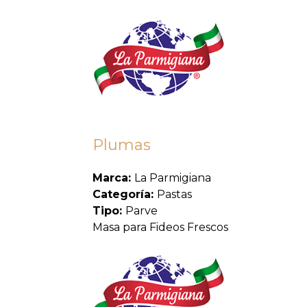
Plumas
Marca:
La Parmigiana
Categoría:
Pastas
Tipo:
Parve
Masa para Fideos Frescos