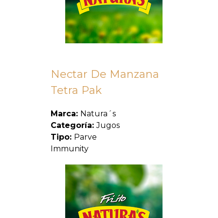
Nectar De Manzana
Tetra Pak
Marca:
Natura´s
Categoría:
Jugos
Tipo:
Parve
Immunity