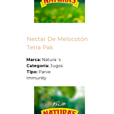
Nectar De Melocotón
Tetra Pak
Marca:
Natura´s
Categoría:
Jugos
Tipo:
Parve
Immunity