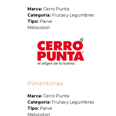
Marca:
Cerro Punta
Categoría:
Frutas y Legumbres
Tipo:
Parve
Melocoton
Pimentones
Marca:
Cerro Punta
Categoría:
Frutas y Legumbres
Tipo:
Parve
Melocoton