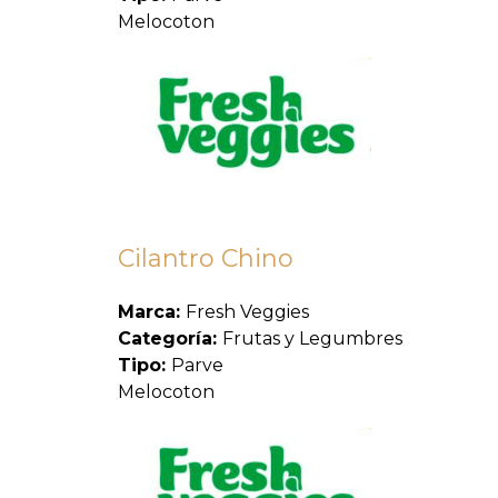
Melocoton
Cilantro Chino
Marca:
Fresh Veggies
Categoría:
Frutas y Legumbres
Tipo:
Parve
Melocoton