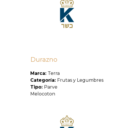
Durazno
Marca:
Terra
Categoría:
Frutas y Legumbres
Tipo:
Parve
Melocoton