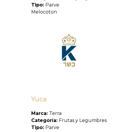
Tipo:
Parve
Melocoton
Yuca
Marca:
Terra
Categoría:
Frutas y Legumbres
Tipo:
Parve