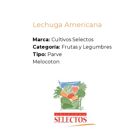
Lechuga Americana
Marca:
Cultivos Selectos
Categoría:
Frutas y Legumbres
Tipo:
Parve
Melocoton