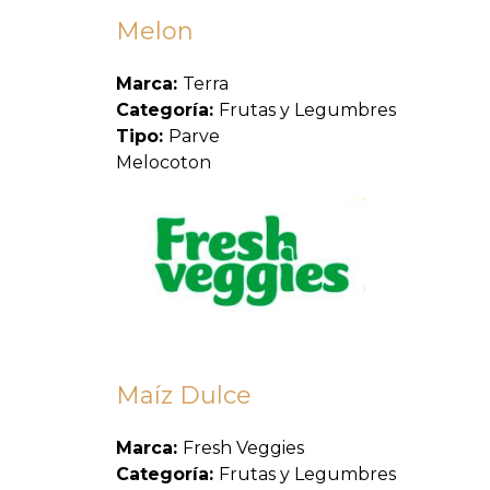
Melon
Marca:
Terra
Categoría:
Frutas y Legumbres
Tipo:
Parve
Melocoton
Maíz Dulce
Marca:
Fresh Veggies
Categoría:
Frutas y Legumbres