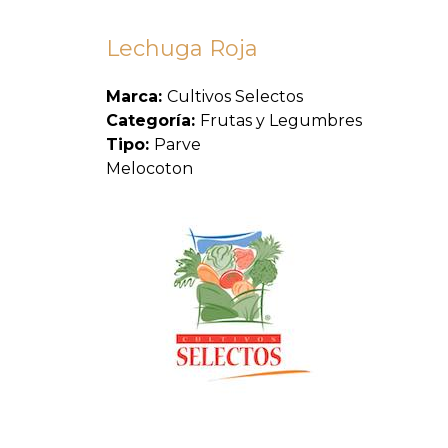
Lechuga Roja
Marca:
Cultivos Selectos
Categoría:
Frutas y Legumbres
Tipo:
Parve
Melocoton