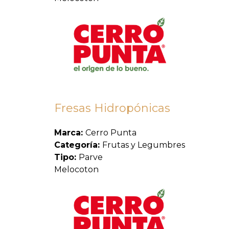
Fresas Hidropónicas
Marca:
Cerro Punta
Categoría:
Frutas y Legumbres
Tipo:
Parve
Melocoton