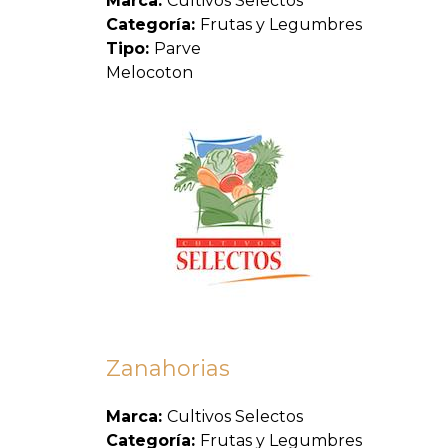
Marca:
Cultivos Selectos
Categoría:
Frutas y Legumbres
Tipo:
Parve
Melocoton
Zanahorias
Marca:
Cultivos Selectos
Categoría:
Frutas y Legumbres