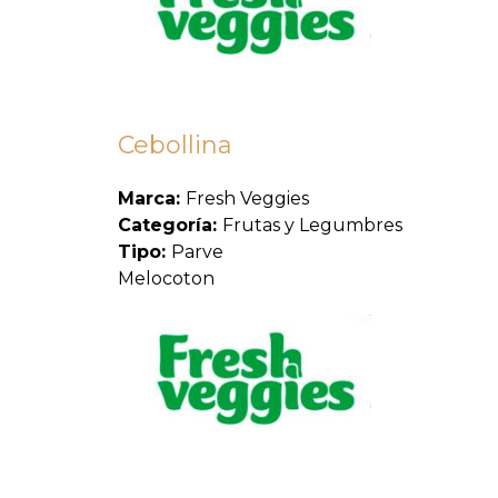
Cebollina
Marca:
Fresh Veggies
Categoría:
Frutas y Legumbres
Tipo:
Parve
Melocoton