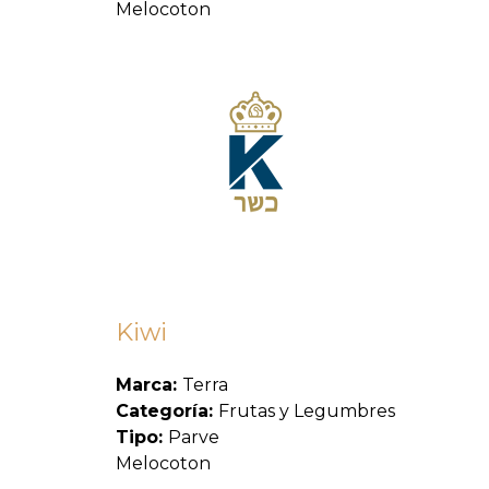
Melocoton
Kiwi
Marca:
Terra
Categoría:
Frutas y Legumbres
Tipo:
Parve
Melocoton