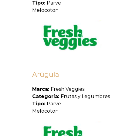
Tipo:
Parve
Melocoton
Arúgula
Marca:
Fresh Veggies
Categoría:
Frutas y Legumbres
Tipo:
Parve
Melocoton