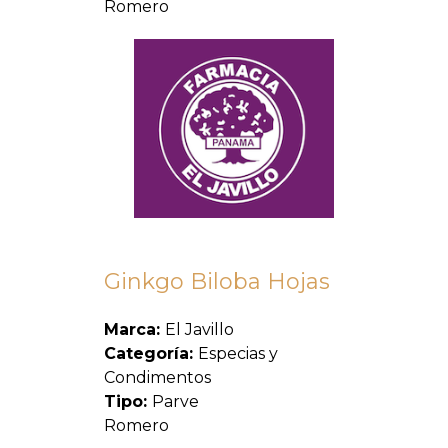
Romero
Ginkgo Biloba Hojas
Marca:
El Javillo
Categoría:
Especias y
Condimentos
Tipo:
Parve
Romero