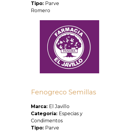
Tipo:
Parve
Romero
Fenogreco Semillas
Marca:
El Javillo
Categoría:
Especias y
Condimentos
Tipo:
Parve