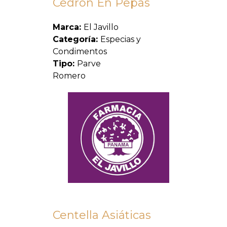
Cedron En Pepas
Marca:
El Javillo
Categoría:
Especias y
Condimentos
Tipo:
Parve
Romero
Centella Asiáticas