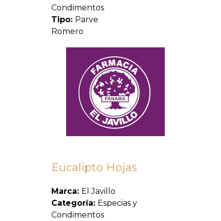
Condimentos
Tipo:
Parve
Romero
Eucalipto Hojas
Marca:
El Javillo
Categoría:
Especias y
Condimentos