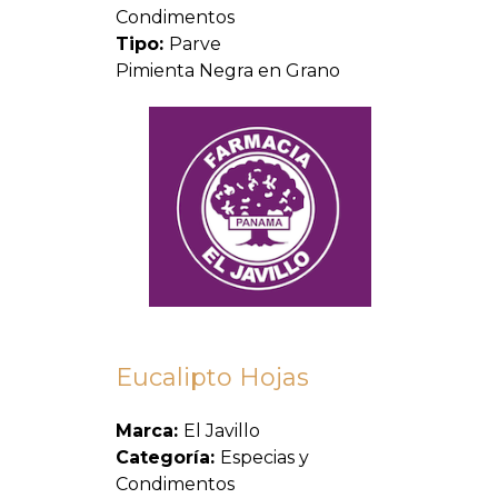
Condimentos
Tipo:
Parve
Pimienta Negra en Grano
Eucalipto Hojas
Marca:
El Javillo
Categoría:
Especias y
Condimentos